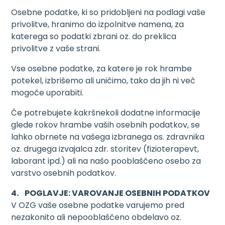
Osebne podatke, ki so pridobljeni na podlagi vaše
privolitve, hranimo do izpolnitve namena, za
katerega so podatki zbrani oz. do preklica
privolitve z vaše strani.
Vse osebne podatke, za katere je rok hrambe
potekel, izbrišemo ali uničimo, tako da jih ni več
mogoče uporabiti.
Če potrebujete kakršnekoli dodatne informacije
glede rokov hrambe vaših osebnih podatkov, se
lahko obrnete na vašega izbranega os. zdravnika
oz. drugega izvajalca zdr. storitev (fizioterapevt,
laborant ipd.) ali na našo pooblaščeno osebo za
varstvo osebnih podatkov.
4. POGLAVJE: VAROVANJE OSEBNIH PODATKOV
V OZG vaše osebne podatke varujemo pred
nezakonito ali nepooblaščeno obdelavo oz.