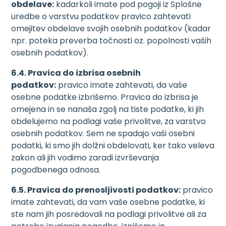
obdelave:
kadarkoli imate pod pogoji iz Splošne
uredbe o varstvu podatkov pravico zahtevati
omejitev obdelave svojih osebnih podatkov (kadar
npr. poteka preverba točnosti oz. popolnosti vaših
osebnih podatkov).
6.4.
Pravica do izbrisa osebnih
podatkov:
pravico imate zahtevati, da vaše
osebne podatke izbrišemo. Pravica do izbrisa je
omejena in se nanaša zgolj na tiste podatke, ki jih
obdelujemo na podlagi vaše privolitve, za varstvo
osebnih podatkov. Sem ne spadajo vaši osebni
podatki, ki smo jih dolžni obdelovati, ker tako veleva
zakon ali jih vodimo zaradi izvrševanja
pogodbenega odnosa.
6.5.
Pravica do prenosljivosti podatkov:
pravico
imate zahtevati, da vam vaše osebne podatke, ki
ste nam jih posredovali na podlagi privolitve ali za