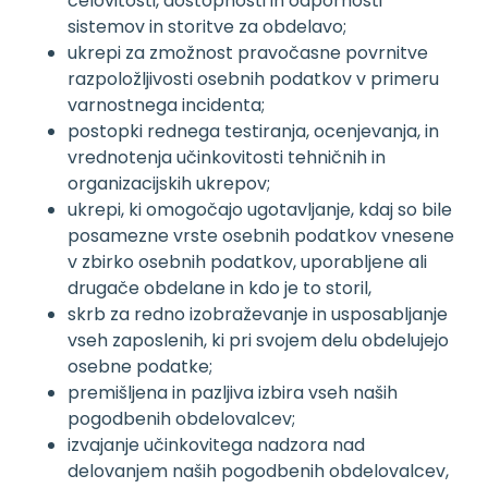
celovitosti, dostopnosti in odpornosti
sistemov in storitve za obdelavo;
ukrepi za zmožnost pravočasne povrnitve
razpoložljivosti osebnih podatkov v primeru
varnostnega incidenta;
postopki rednega testiranja, ocenjevanja, in
vrednotenja učinkovitosti tehničnih in
organizacijskih ukrepov;
ukrepi, ki omogočajo ugotavljanje, kdaj so bile
posamezne vrste osebnih podatkov vnesene
v zbirko osebnih podatkov, uporabljene ali
drugače obdelane in kdo je to storil,
skrb za redno izobraževanje in usposabljanje
vseh zaposlenih, ki pri svojem delu obdelujejo
osebne podatke;
premišljena in pazljiva izbira vseh naših
pogodbenih obdelovalcev;
izvajanje učinkovitega nadzora nad
delovanjem naših pogodbenih obdelovalcev,