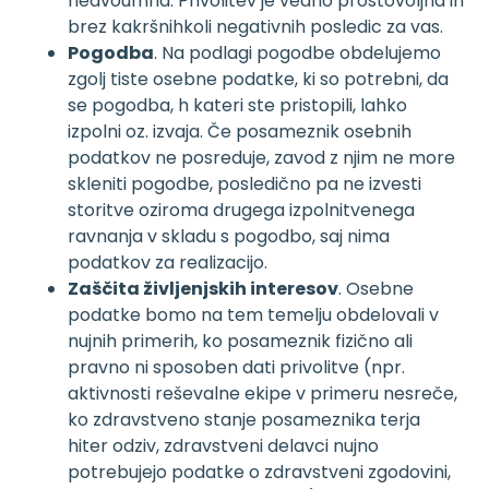
nedvoumna. Privolitev je vedno prostovoljna in
brez kakršnihkoli negativnih posledic za vas.
Pogodba
. Na podlagi pogodbe obdelujemo
zgolj tiste osebne podatke, ki so potrebni, da
se pogodba, h kateri ste pristopili, lahko
izpolni oz. izvaja. Če posameznik osebnih
podatkov ne posreduje, zavod z njim ne more
skleniti pogodbe, posledično pa ne izvesti
storitve oziroma drugega izpolnitvenega
ravnanja v skladu s pogodbo, saj nima
podatkov za realizacijo.
Zaščita življenjskih interesov
. Osebne
podatke bomo na tem temelju obdelovali v
nujnih primerih, ko posameznik fizično ali
pravno ni sposoben dati privolitve (npr.
aktivnosti reševalne ekipe v primeru nesreče,
ko zdravstveno stanje posameznika terja
hiter odziv, zdravstveni delavci nujno
potrebujejo podatke o zdravstveni zgodovini,