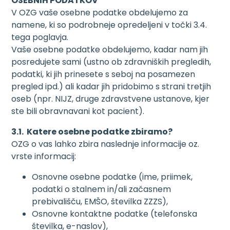
OSEBNIH PODATKOV
V OZG vaše osebne podatke obdelujemo za
namene, ki so podrobneje opredeljeni v točki 3.4.
tega poglavja.
Vaše osebne podatke obdelujemo, kadar nam jih
posredujete sami (ustno ob zdravniških pregledih,
podatki, ki jih prinesete s seboj na posamezen
pregled ipd.) ali kadar jih pridobimo s strani tretjih
oseb (npr. NIJZ, druge zdravstvene ustanove, kjer
ste bili obravnavani kot pacient).
3.1. Katere osebne podatke zbiramo?
OZG o vas lahko zbira naslednje informacije oz.
vrste informacij:
Osnovne osebne podatke (ime, priimek,
podatki o stalnem in/ali začasnem
prebivališču, EMŠO, številka ZZZS),
Osnovne kontaktne podatke (telefonska
številka, e-naslov),