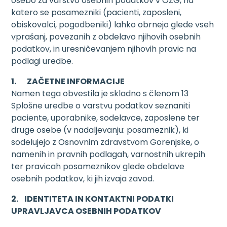
osebo za varstvo osebnih podatkov v OZG, na
katero se posamezniki (pacienti, zaposleni,
obiskovalci, pogodbeniki) lahko obrnejo glede vseh
vprašanj, povezanih z obdelavo njihovih osebnih
podatkov, in uresničevanjem njihovih pravic na
podlagi uredbe.
1. ZAČETNE INFORMACIJE
Namen tega obvestila je skladno s členom 13
Splošne uredbe o varstvu podatkov seznaniti
paciente, uporabnike, sodelavce, zaposlene ter
druge osebe (v nadaljevanju: posameznik), ki
sodelujejo z Osnovnim zdravstvom Gorenjske, o
namenih in pravnih podlagah, varnostnih ukrepih
ter pravicah posameznikov glede obdelave
osebnih podatkov, ki jih izvaja zavod.
2. IDENTITETA IN KONTAKTNI PODATKI
UPRAVLJAVCA OSEBNIH PODATKOV