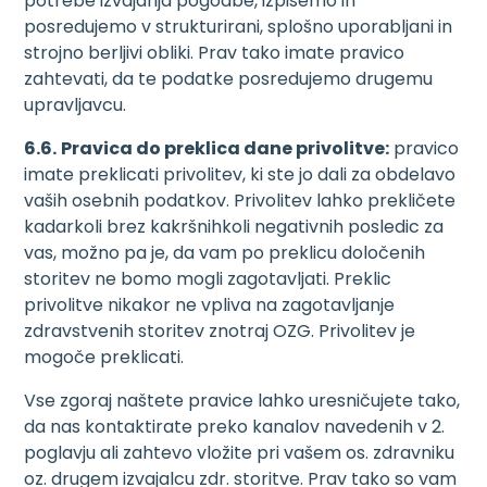
potrebe izvajanja pogodbe, izpišemo in
posredujemo v strukturirani, splošno uporabljani in
strojno berljivi obliki. Prav tako imate pravico
zahtevati, da te podatke posredujemo drugemu
upravljavcu.
6.6.
Pravica do preklica dane privolitve:
pravico
imate preklicati privolitev, ki ste jo dali za obdelavo
vaših osebnih podatkov. Privolitev lahko prekličete
kadarkoli brez kakršnihkoli negativnih posledic za
vas, možno pa je, da vam po preklicu določenih
storitev ne bomo mogli zagotavljati. Preklic
privolitve nikakor ne vpliva na zagotavljanje
zdravstvenih storitev znotraj OZG. Privolitev je
mogoče preklicati.
Vse zgoraj naštete pravice lahko uresničujete tako,
da nas kontaktirate preko kanalov navedenih v 2.
poglavju ali zahtevo vložite pri vašem os. zdravniku
oz. drugem izvajalcu zdr. storitve. Prav tako so vam