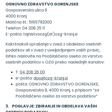
OSNOVNO ZDRAVSTVO GORENJSKE
Gosposvetska ulica 9
4000 Kranj
Matična št.: 5165792000
Telefon: 04 208 25 11
E-pošta: tajnistvoozg(at)ozg-kranj.si
Kakršnakoli vprašanja v zvezi z obdelavo osebnih
podatkov ali v zvezi z uveljavljanjem vaših pravic,
lahko naslovite na Pooblaščeno osebo za varstvo
osebnih podatkov v OZG preko naslednjih kanalov:
T:
04 208 26 00
e-pošta:
dpo@ozg-kranj.si
pošta: OSNOVNO ZDRAVSTVO GORENJSKE,
Gosposvetska 9, 4000 Kranj, s pripisom “za
Pooblaščeno osebo za varstvo podatkov”
3. POGLAVJE: ZBIRANJE IN OBDELAVA VAŠIH