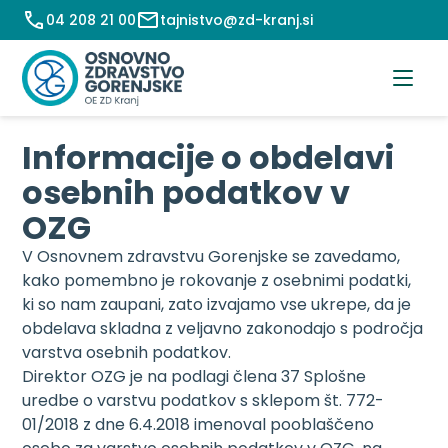
Preskoči
04 208 21 00
tajnistvo@zd-kranj.si
na
vsebino
Informacije o obdelavi
osebnih podatkov v
OZG
V Osnovnem zdravstvu Gorenjske se zavedamo,
kako pomembno je rokovanje z osebnimi podatki,
ki so nam zaupani, zato izvajamo vse ukrepe, da je
obdelava skladna z veljavno zakonodajo s področja
varstva osebnih podatkov.
Direktor OZG je na podlagi člena 37 Splošne
uredbe o varstvu podatkov s sklepom št. 772-
01/2018 z dne 6.4.2018 imenoval pooblaščeno