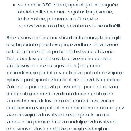
se bodo v OZG zbirali, uporabljali in drugače
obdelovali za namen zagotavljanja varne,
kakovostne, primerne in učinkovite
zdravstvene oskrbe, za katero ste se odločili.
Brez osnovnih anamnestičnih informacij, ki nam jih
o sebi podate prostovoljno, izvedba zdravstvene
oskrbe ni možna ali pa bi bila bistveno otežena.
Tisti obdelavi podatkov, ki obvezna na podlagi
predpisov, ni možno ugovarjati (na primer
posredovanje podatkov policiji za potrebe izvajanja
njihove pristojnosti v konkretni zadevi). Na podlagi
Zakona o pacientovih pravicah je pacient dolžan
dati pristojnemu zdravniku in drugim pristojnim
zdravstvenim delavcem oziroma zdravstvenim
sodelavcem vse potrebne in resnične informacije v
zvezi s svojim zdravstvenim stanjem, ki so mu
znane in so pomembne za nadaljnjo zdravstveno
obravnavo, zlasti podatke o svojih sedanjih in