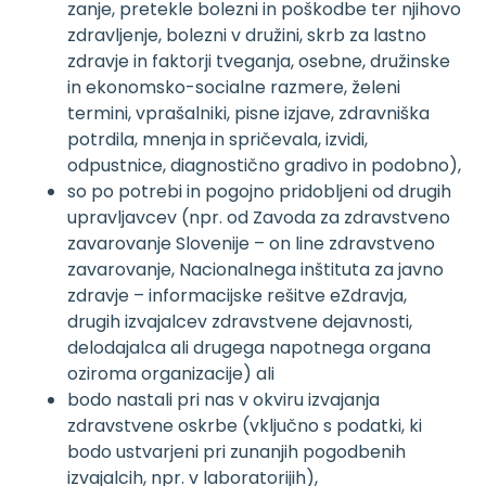
zanje, pretekle bolezni in poškodbe ter njihovo
zdravljenje, bolezni v družini, skrb za lastno
zdravje in faktorji tveganja, osebne, družinske
in ekonomsko-socialne razmere, želeni
termini, vprašalniki, pisne izjave, zdravniška
potrdila, mnenja in spričevala, izvidi,
odpustnice, diagnostično gradivo in podobno),
so po potrebi in pogojno pridobljeni od drugih
upravljavcev (npr. od Zavoda za zdravstveno
zavarovanje Slovenije – on line zdravstveno
zavarovanje, Nacionalnega inštituta za javno
zdravje – informacijske rešitve eZdravja,
drugih izvajalcev zdravstvene dejavnosti,
delodajalca ali drugega napotnega organa
oziroma organizacije) ali
bodo nastali pri nas v okviru izvajanja
zdravstvene oskrbe (vključno s podatki, ki
bodo ustvarjeni pri zunanjih pogodbenih
izvajalcih, npr. v laboratorijih),