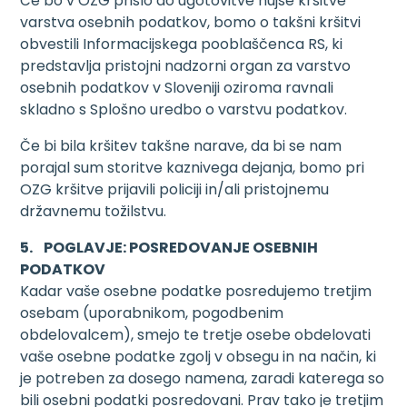
Če bo v OZG prišlo do ugotovitve hujše kršitve
varstva osebnih podatkov, bomo o takšni kršitvi
obvestili Informacijskega pooblaščenca RS, ki
predstavlja pristojni nadzorni organ za varstvo
osebnih podatkov v Sloveniji oziroma ravnali
skladno s Splošno uredbo o varstvu podatkov.
Če bi bila kršitev takšne narave, da bi se nam
porajal sum storitve kaznivega dejanja, bomo pri
OZG kršitve prijavili policiji in/ali pristojnemu
državnemu tožilstvu.
5. POGLAVJE: POSREDOVANJE OSEBNIH
PODATKOV
Kadar vaše osebne podatke posredujemo tretjim
osebam (uporabnikom, pogodbenim
obdelovalcem), smejo te tretje osebe obdelovati
vaše osebne podatke zgolj v obsegu in na način, ki
je potreben za dosego namena, zaradi katerega so
bili osebni podatki posredovani. Prav tako je tretjim