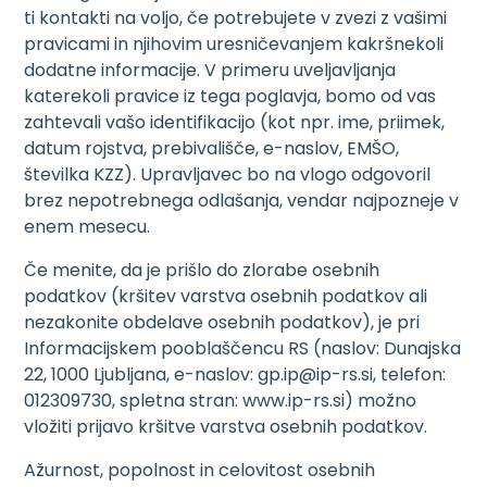
ti kontakti na voljo, če potrebujete v zvezi z vašimi
pravicami in njihovim uresničevanjem kakršnekoli
dodatne informacije. V primeru uveljavljanja
katerekoli pravice iz tega poglavja, bomo od vas
zahtevali vašo identifikacijo (kot npr. ime, priimek,
datum rojstva, prebivališče, e-naslov, EMŠO,
številka KZZ). Upravljavec bo na vlogo odgovoril
brez nepotrebnega odlašanja, vendar najpozneje v
enem mesecu.
Če menite, da je prišlo do zlorabe osebnih
podatkov (kršitev varstva osebnih podatkov ali
nezakonite obdelave osebnih podatkov), je pri
Informacijskem pooblaščencu RS (naslov: Dunajska
22, 1000 Ljubljana, e-naslov: gp.ip@ip-rs.si, telefon:
012309730, spletna stran: www.ip-rs.si) možno
vložiti prijavo kršitve varstva osebnih podatkov.
Ažurnost, popolnost in celovitost osebnih