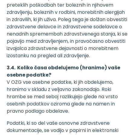
preteklih poškodbah ter boleznih in njihovem
zdravljenju, boleznih v rodbini, morebitnih alergijah
in zdravilih, ki jih uživa. Poleg tega je dolžan obvestiti
zdravstvene delavce in zdravstvene sodelavce o
nenadnih spremembah zdravstvenega stanja, ki se
pojavijo med zdravljenjem, in pravočasno obvestiti
izvajalca zdravstvene dejavnosti o morebitnem
izostanku na pregled ali zdravljenje.
3.4. Koliko časa obdelujemo (hranimo) vaše
osebne podatke?
V OZG vse osebne podatke, ki jih obdelujemo,
hranimo v skladu z veljavno zakonodajo. Roki
hrambe se med seboj razlikujejo glede na vrsto
osebnih podatkov oziroma glede na namen in
pravno podlago obdelave.
Podatki, ki so del vaše osnovne zdravstvene
dokumentacije, se vodijo v papirni in elektronski