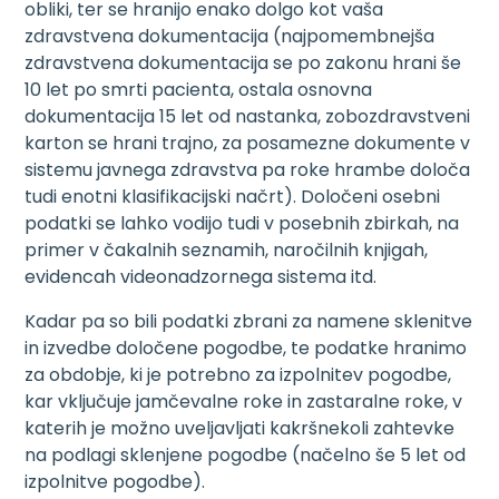
obliki, ter se hranijo enako dolgo kot vaša
zdravstvena dokumentacija (najpomembnejša
zdravstvena dokumentacija se po zakonu hrani še
10 let po smrti pacienta, ostala osnovna
dokumentacija 15 let od nastanka, zobozdravstveni
karton se hrani trajno, za posamezne dokumente v
sistemu javnega zdravstva pa roke hrambe določa
tudi enotni klasifikacijski načrt). Določeni osebni
podatki se lahko vodijo tudi v posebnih zbirkah, na
primer v čakalnih seznamih, naročilnih knjigah,
evidencah videonadzornega sistema itd.
Kadar pa so bili podatki zbrani za namene sklenitve
in izvedbe določene pogodbe, te podatke hranimo
za obdobje, ki je potrebno za izpolnitev pogodbe,
kar vključuje jamčevalne roke in zastaralne roke, v
katerih je možno uveljavljati kakršnekoli zahtevke
na podlagi sklenjene pogodbe (načelno še 5 let od
izpolnitve pogodbe).