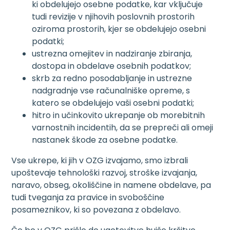
ki obdelujejo osebne podatke, kar vključuje
tudi revizije v njihovih poslovnih prostorih
oziroma prostorih, kjer se obdelujejo osebni
podatki;
ustrezna omejitev in nadziranje zbiranja,
dostopa in obdelave osebnih podatkov;
skrb za redno posodabljanje in ustrezne
nadgradnje vse računalniške opreme, s
katero se obdelujejo vaši osebni podatki;
hitro in učinkovito ukrepanje ob morebitnih
varnostnih incidentih, da se prepreči ali omeji
nastanek škode za osebne podatke.
Vse ukrepe, ki jih v OZG izvajamo, smo izbrali
upoštevaje tehnološki razvoj, stroške izvajanja,
naravo, obseg, okoliščine in namene obdelave, pa
tudi tveganja za pravice in svoboščine
posameznikov, ki so povezana z obdelavo.