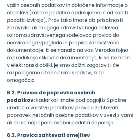
vaših osebnih podatkov in določene informacije o
obdelavi (katere podatke obdelujemo in od kod ti
podatki izvirajo). Prav tako imate ob prisotnosti
zdravnika ali drugega zdravstvenega delavca
oziroma zdravstvenega sodelavca pravico do
neoviranega vpogleda in prepisa zdravstvene
dokumentacije, ki se nanaša na vas. Verodostojno
reprodukcijo slikovne dokumentacije, ki se ne hrani
v elektronski obliki, je smo dolžni zagotoviti, če
razpolagamo s tehničnimi sredstvi, ki to
omogočajo.
6.2.
Pravica do popravka osebnih
podatkov:
kadarkoli imate pod pogoji iz Splošne
uredbe o varstvu podatkov pravico zahtevati
popravek netočnih osebne podatkov v zvezi z vami
ali da se nepopolni osebni podatki dopolnijo.
6.3.
Pravica zahtevati omejitev