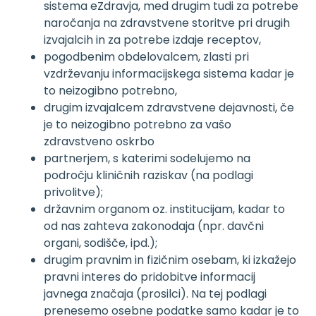
sistema eZdravja, med drugim tudi za potrebe
naročanja na zdravstvene storitve pri drugih
izvajalcih in za potrebe izdaje receptov,
pogodbenim obdelovalcem, zlasti pri
vzdrževanju informacijskega sistema kadar je
to neizogibno potrebno,
drugim izvajalcem zdravstvene dejavnosti, če
je to neizogibno potrebno za vašo
zdravstveno oskrbo
partnerjem, s katerimi sodelujemo na
področju kliničnih raziskav (na podlagi
privolitve);
državnim organom oz. institucijam, kadar to
od nas zahteva zakonodaja (npr. davčni
organi, sodišče, ipd.);
drugim pravnim in fizičnim osebam, ki izkažejo
pravni interes do pridobitve informacij
javnega značaja (prosilci). Na tej podlagi
prenesemo osebne podatke samo kadar je to