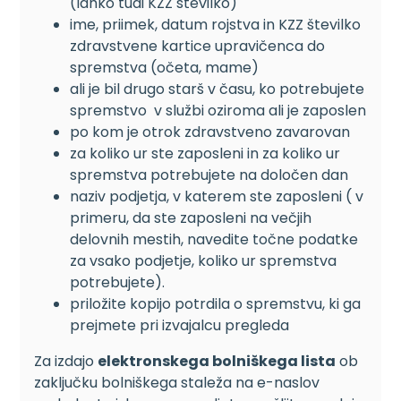
(lahko tudi KZZ številko)
ime, priimek, datum rojstva in KZZ številko
zdravstvene kartice upravičenca do
spremstva (očeta, mame)
ali je bil drugo starš v času, ko potrebujete
spremstvo v službi oziroma ali je zaposlen
po kom je otrok zdravstveno zavarovan
za koliko ur ste zaposleni in za koliko ur
spremstva potrebujete na določen dan
naziv podjetja, v katerem ste zaposleni ( v
primeru, da ste zaposleni na večjih
delovnih mestih, navedite točne podatke
za vsako podjetje, koliko ur spremstva
potrebujete).
priložite kopijo potrdila o spremstvu, ki ga
prejmete pri izvajalcu pregleda
Za izdajo
elektronskega bolniškega lista
ob
zaključku bolniškega staleža na e-naslov