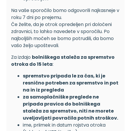
Na vaše sporočilo bomo odgovorili najkasneje v
roku 7 dni po prejemu.
Če želite, da je otrok opredeljen pri določeni
zdravnici, to lahko navedete v sporočilu. Po
najboljših močeh se bomo potrudili, da bomo
vašo željo upoštevali.
Za izdajo
bolniškega staleža za spremstvo
otroka do 15 leta
:
spremstvo pripada le za čas, ki je
resnično potreben za spremstvo in pot
na in iz pregleda
za samoplačniške preglede ne
pripada pravica do bolniškega
staleža za spremstvo, niti ne morete
uveljavljati povračila potnih stroškov.
ime, priimek in datum rojstva otroka