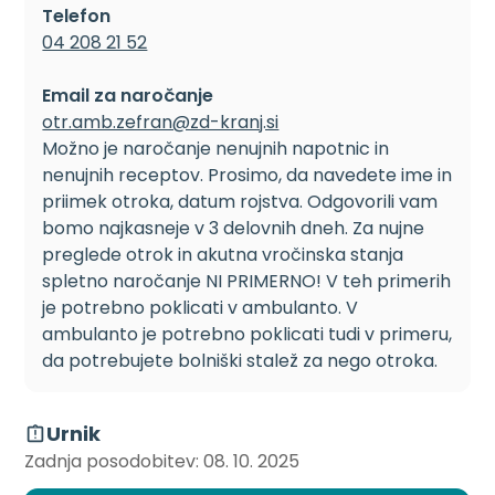
Telefon
04 208 21 52
Email za naročanje
otr.amb.zefran@zd-kranj.si
Možno je naročanje nenujnih napotnic in
nenujnih receptov. Prosimo, da navedete ime in
priimek otroka, datum rojstva. Odgovorili vam
bomo najkasneje v 3 delovnih dneh. Za nujne
preglede otrok in akutna vročinska stanja
spletno naročanje NI PRIMERNO! V teh primerih
je potrebno poklicati v ambulanto. V
ambulanto je potrebno poklicati tudi v primeru,
da potrebujete bolniški stalež za nego otroka.
Urnik
Zadnja posodobitev: 08. 10. 2025