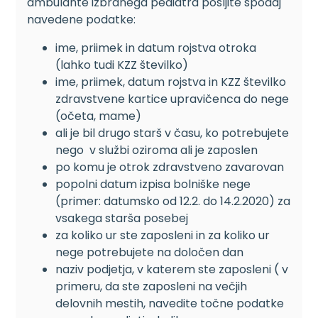
ambulante izbranega pediatra pošljite spodaj
navedene podatke:
ime, priimek in datum rojstva otroka
(lahko tudi KZZ številko)
ime, priimek, datum rojstva in KZZ številko
zdravstvene kartice upravičenca do nege
(očeta, mame)
ali je bil drugo starš v času, ko potrebujete
nego v službi oziroma ali je zaposlen
po komu je otrok zdravstveno zavarovan
popolni datum izpisa bolniške nege
(primer: datumsko od 12.2. do 14.2.2020) za
vsakega starša posebej
za koliko ur ste zaposleni in za koliko ur
nege potrebujete na določen dan
naziv podjetja, v katerem ste zaposleni ( v
primeru, da ste zaposleni na večjih
delovnih mestih, navedite točne podatke