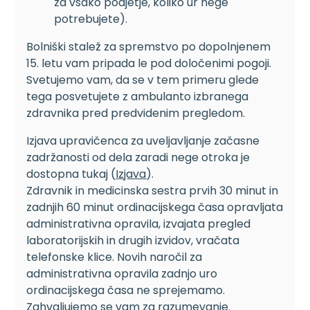
za vsako podjetje, koliko ur nege
potrebujete).
Bolniški stalež za spremstvo po dopolnjenem
15. letu vam pripada le pod določenimi pogoji.
Svetujemo vam, da se v tem primeru glede
tega posvetujete z ambulanto izbranega
zdravnika pred predvidenim pregledom.
Izjava upravičenca za uveljavljanje začasne
zadržanosti od dela zaradi nege otroka je
dostopna tukaj (
Izjava
).
Zdravnik in medicinska sestra prvih 30 minut in
zadnjih 60 minut ordinacijskega časa opravljata
administrativna opravila, izvajata pregled
laboratorijskih in drugih izvidov, vračata
telefonske klice. Novih naročil za
administrativna opravila zadnjo uro
ordinacijskega časa ne sprejemamo.
Zahvaljujemo se vam za razumevanje.