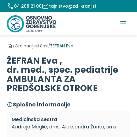
Preskoči
04 208 21 00
tajnistvo@zd-kranj.si
na
vsebino
Ordinacijski časi
ŽEFRAN Eva
/
/
ŽEFRAN Eva ,
dr. med., spec. pediatrije
AMBULANTA ZA
PREDŠOLSKE OTROKE
Splošne informacije
Medicinska sestra
Andreja Meglič, dms, Aleksandra Žonta, sms