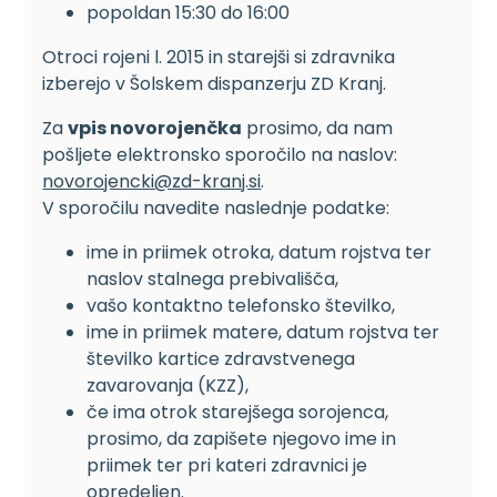
popoldan 15:30 do 16:00
Otroci rojeni l. 2015 in starejši si zdravnika
izberejo v Šolskem dispanzerju ZD Kranj.
Za
vpis novorojenčka
prosimo, da nam
pošljete elektronsko sporočilo na naslov:
novorojencki@zd-kranj.si
.
V sporočilu navedite naslednje podatke:
ime in priimek otroka, datum rojstva ter
naslov stalnega prebivališča,
vašo kontaktno telefonsko številko,
ime in priimek matere, datum rojstva ter
številko kartice zdravstvenega
zavarovanja (KZZ),
če ima otrok starejšega sorojenca,
prosimo, da zapišete njegovo ime in
priimek ter pri kateri zdravnici je
opredeljen.