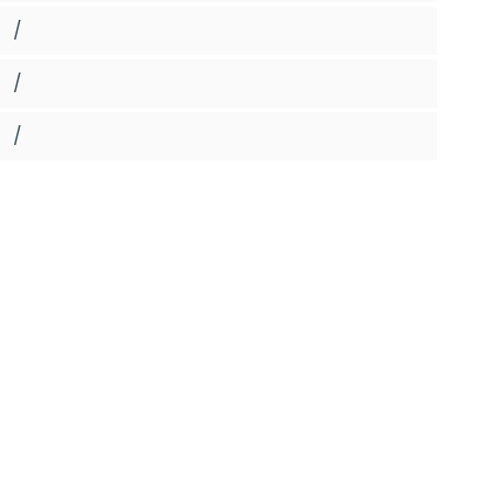
/
/
/