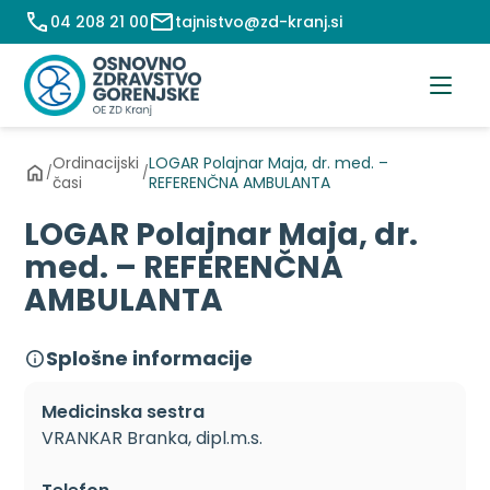
Preskoči
04 208 21 00
tajnistvo@zd-kranj.si
na
vsebino
Ordinacijski
LOGAR Polajnar Maja, dr. med. –
/
/
časi
REFERENČNA AMBULANTA
LOGAR Polajnar Maja, dr.
med. – REFERENČNA
AMBULANTA
Splošne informacije
Medicinska sestra
VRANKAR Branka, dipl.m.s.