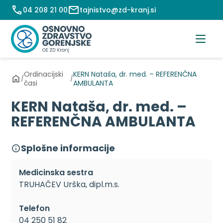
Preskoči
04 208 21 00
tajnistvo@zd-kranj.si
na
vsebino
Ordinacijski
KERN Nataša, dr. med. – REFERENČNA
/
/
časi
AMBULANTA
KERN Nataša, dr. med. –
REFERENČNA AMBULANTA
Splošne informacije
Medicinska sestra
TRUHAČEV Urška, dipl.m.s.
Telefon
04 250 51 82