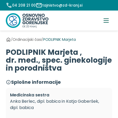
Preskoči
04 208 21 00
tajnistvo@zd-kranj.si
na
vsebino
Ordinacijski časi
PODLIPNIK Marjeta
/
/
PODLIPNIK Marjeta ,
dr. med., spec. ginekologije
in porodništva
Splošne informacije
Medicinska sestra
Anka Berlec, dipl. babica in Katja Gaberšek,
dipl. babica