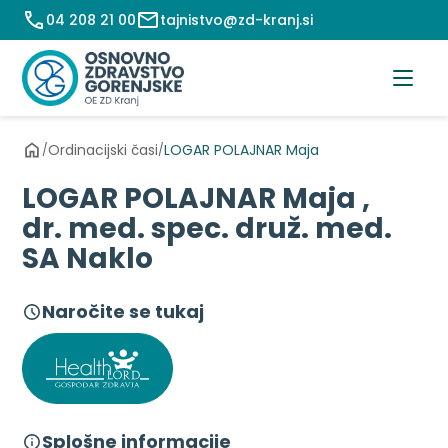
Preskoči
04 208 21 00
tajnistvo@zd-kranj.si
na
vsebino
Ordinacijski časi
LOGAR POLAJNAR Maja
/
/
LOGAR POLAJNAR Maja ,
dr. med. spec. druž. med.
SA Naklo
Naročite se tukaj
Splošne informacije