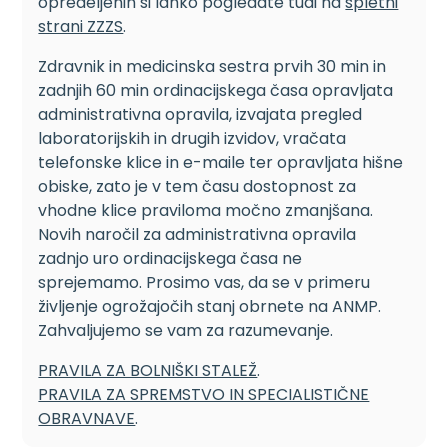
opredeljenih si lahko pogledate tudi na
spletni
strani ZZZS
.
Zdravnik in medicinska sestra prvih 30 min in
zadnjih 60 min ordinacijskega časa opravljata
administrativna opravila, izvajata pregled
laboratorijskih in drugih izvidov, vračata
telefonske klice in e-maile ter opravljata hišne
obiske, zato je v tem času dostopnost za
vhodne klice praviloma močno zmanjšana.
Novih naročil za administrativna opravila
zadnjo uro ordinacijskega časa ne
sprejemamo. Prosimo vas, da se v primeru
življenje ogrožajočih stanj obrnete na ANMP.
Zahvaljujemo se vam za razumevanje.
PRAVILA ZA BOLNIŠKI STALEŽ
.
PRAVILA ZA SPREMSTVO IN SPECIALISTIČNE
OBRAVNAVE
.