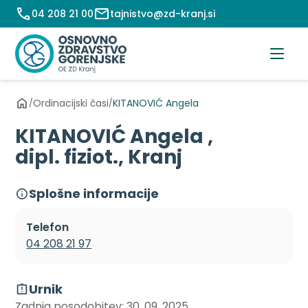
Preskoči
04 208 21 00
tajnistvo@zd-kranj.si
na
vsebino
Ordinacijski časi
KITANOVIĆ Angela
/
/
KITANOVIĆ Angela ,
dipl. fiziot., Kranj
Splošne informacije
Telefon
04 208 21 97
Urnik
Zadnja posodobitev: 30. 09. 2025