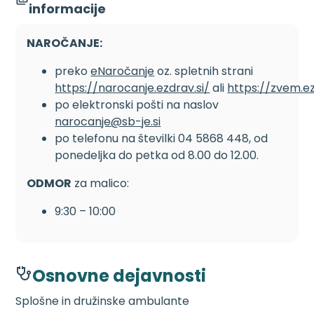
informacije
NAROČANJE:
preko
eNaročanje
oz. spletnih strani
https://narocanje.ezdrav.si/
ali
https://zvem.ez
po elektronski pošti na naslov
narocanje@sb-je.si
po telefonu na številki 04 5868 448, od
ponedeljka do petka od 8.00 do 12.00.
ODMOR
za malico:
9:30 – 10:00
Osnovne dejavnosti
Splošne in družinske ambulante