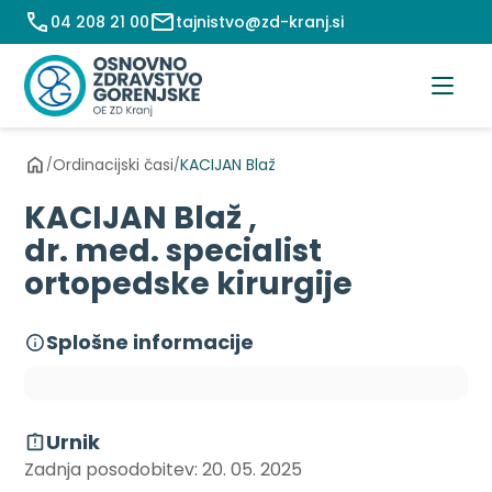
Preskoči
04 208 21 00
tajnistvo@zd-kranj.si
na
vsebino
Ordinacijski časi
KACIJAN Blaž
/
/
KACIJAN Blaž ,
dr. med. specialist
ortopedske kirurgije
Splošne informacije
Urnik
Zadnja posodobitev: 20. 05. 2025