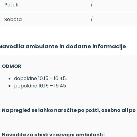
Petek
/
Sobota
/
Navodila ambulante in dodatne informacije
ODMOR
:
dopoldne 10.15 – 10.45,
popoldne 16.15 – 16.45
Na pregled se lahko naročite po pošti, osebno ali p
Navodila za obisk v razvojni ambulanti: