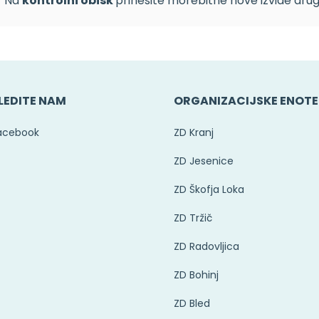
Na
kontrolni obisk
prinesite morebitne nove izvide drugi
LEDITE NAM
ORGANIZACIJSKE ENOTE
acebook
ZD Kranj
ZD Jesenice
ZD Škofja Loka
ZD Tržič
ZD Radovljica
ZD Bohinj
ZD Bled