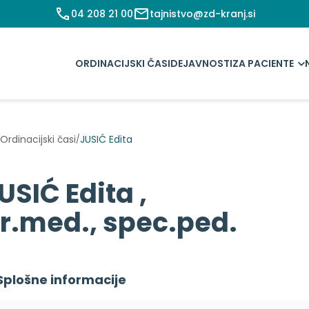
04 208 21 00
tajnistvo@zd-kranj.si
ORDINACIJSKI ČASI
DEJAVNOSTI
ZA PACIENTE
Ordinacijski časi
JUSIĆ Edita
/
USIĆ Edita ,
r.med., spec.ped.
Splošne informacije