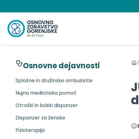
Preskoči
na
vsebino
/
Osnovne dejavnosti
Splošne in družinske ambulante
J
Nujna medicinska pomoč
d
Otroški in šolski dispanzer
Dispanzer za ženske
Fizioterapija