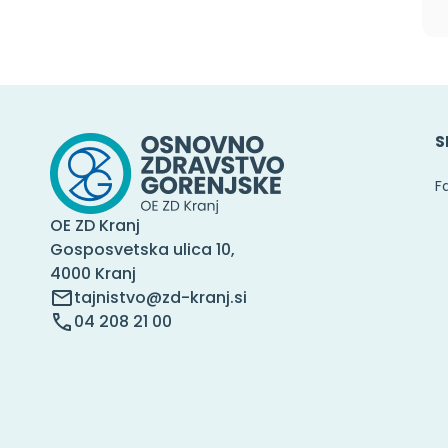
S
F
OE ZD Kranj
Gosposvetska ulica 10,
4000 Kranj
tajnistvo@zd-kranj.si
04 208 21 00