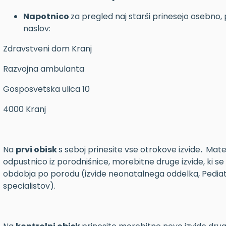
Napotnico
za pregled naj starši prinesejo osebno, p
naslov:
Zdravstveni dom Kranj
Razvojna ambulanta
Gosposvetska ulica 10
4000 Kranj
Na
prvi obisk
s seboj prinesite vse otrokove izvide
.
Mater
odpustnico iz porodnišnice, morebitne druge izvide, ki se
obdobja po porodu (izvide neonatalnega oddelka, Pediatrič
specialistov).