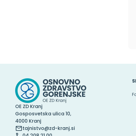
S
F
OE ZD Kranj
Gosposvetska ulica 10,
4000 Kranj
tajnistvo@zd-kranj.si
04 208 21 00