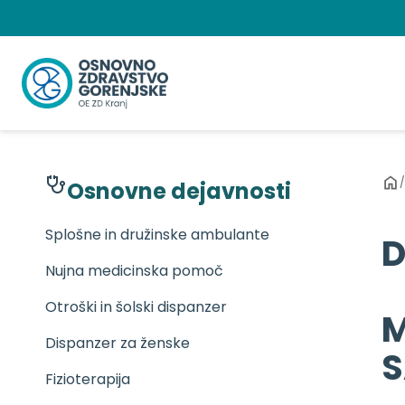
Preskoči
na
vsebino
/
Osnovne dejavnosti
Splošne in družinske ambulante
D
Nujna medicinska pomoč
Otroški in šolski dispanzer
M
Dispanzer za ženske
S
Fizioterapija