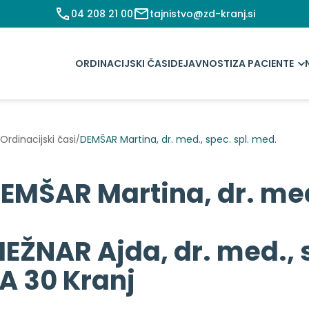
04 208 21 00
tajnistvo@zd-kranj.si
ORDINACIJSKI ČASI
DEJAVNOSTI
ZA PACIENTE
Ordinacijski časi
DEMŠAR Martina, dr. med., spec. spl. med.
/
EMŠAR Martina, dr. med.
EŽNAR Ajda, dr. med., 
A 30 Kranj