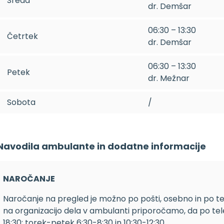
Sreda
dr. Demšar
06:30 – 13:30
Četrtek
dr. Demšar
06:30 – 13:30
Petek
dr. Mežnar
Sobota
/
Navodila ambulante in dodatne informacije
NAROČANJE
Naročanje na pregled je možno po pošti, osebno in po t
na organizacijo dela v ambulanti priporočamo, da po tele
18:30; torek-petek 6:30-8:30 in 10:30-12:30.