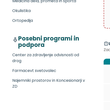
Medicina dela, prometa in športa
Okulistika
Ortopedija
Posebni programi in
podpora
Zad
Center za zdravljenje odvisnosti od
drog
Farmacevt svetovalec
Najemniki prostorov in Koncesionarji v
ZD