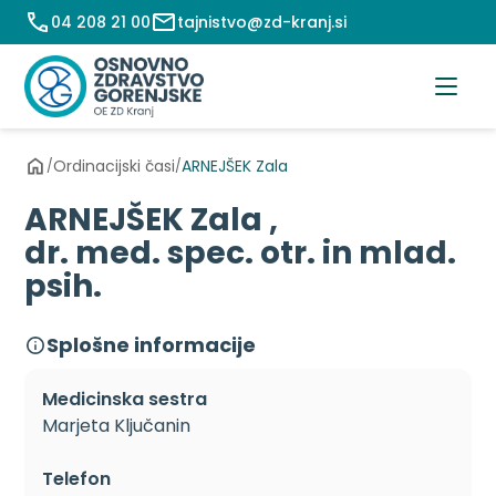
Preskoči
04 208 21 00
tajnistvo@zd-kranj.si
na
vsebino
Ordinacijski časi
ARNEJŠEK Zala
/
/
ARNEJŠEK Zala ,
dr. med. spec. otr. in mlad.
psih.
Splošne informacije
Medicinska sestra
Marjeta Ključanin
Telefon