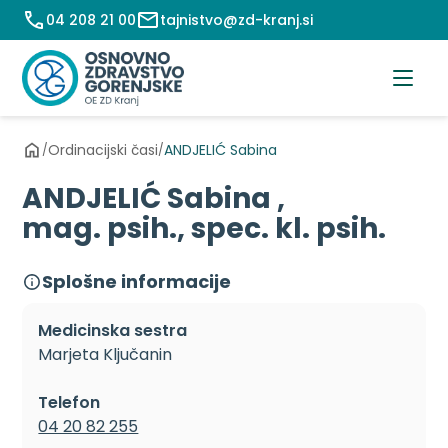
Preskoči
04 208 21 00
tajnistvo@zd-kranj.si
na
vsebino
Ordinacijski časi
ANDJELIĆ Sabina
/
/
ANDJELIĆ Sabina ,
mag. psih., spec. kl. psih.
Splošne informacije
Medicinska sestra
Marjeta Ključanin
Telefon
04 20 82 255