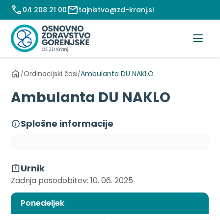
Preskoči
04 208 21 00
tajnistvo@zd-kranj.si
na
vsebino
Ordinacijski časi
Ambulanta DU NAKLO
/
/
Ambulanta DU NAKLO
Splošne informacije
Urnik
Zadnja posodobitev: 10. 06. 2025
Ponedeljek