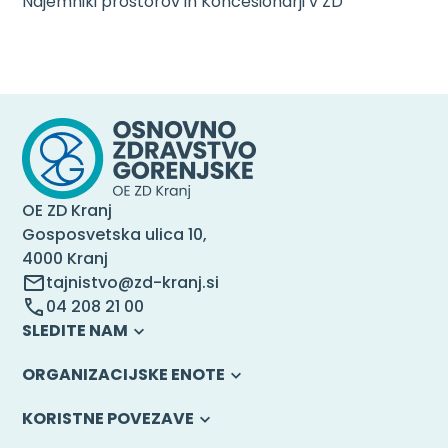
Najemniki prostorov in Koncesionarji v ZD
OE ZD Kranj
Gosposvetska ulica 10,
4000 Kranj
tajnistvo@zd-kranj.si
04 208 21 00
SLEDITE NAM
ORGANIZACIJSKE ENOTE
KORISTNE POVEZAVE