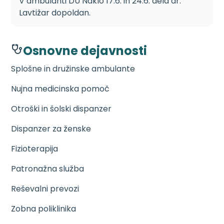
V ambulanti DU Naklo 17.6. in 24.6. dela dr.
Lavtižar dopoldan.
Osnovne dejavnosti
Splošne in družinske ambulante
Nujna medicinska pomoč
Otroški in šolski dispanzer
Dispanzer za ženske
Fizioterapija
Patronažna služba
Reševalni prevozi
Zobna poliklinika