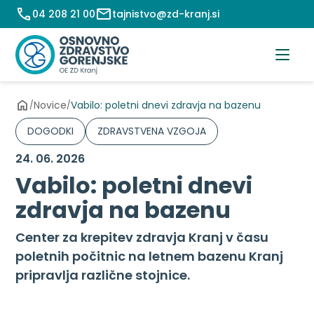
Preskoči
04 208 21 00
tajnistvo@zd-kranj.si
na
vsebino
Novice
Vabilo: poletni dnevi zdravja na bazenu
/
/
DOGODKI
ZDRAVSTVENA VZGOJA
24. 06. 2026
Vabilo: poletni dnevi
zdravja na bazenu
Center za krepitev zdravja Kranj v času
poletnih počitnic na letnem bazenu Kranj
pripravlja različne stojnice.