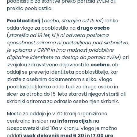
pooblastilo za storitve preko portala zVEM ali
preklic pooblastila.
Pooblastitelj
(
oseba, starejša od 15 let
) lahko
odda vlogo za pooblastilo na
drugo osebo
(
starejša od 18 let, ki ji ni odvzeta poslovna
sposobnost oziroma ni postavljena pod skrbništvo,
je vpisana v CRPP in ima možnost pridobitve
digitalne identitete za dostop do portala zVEM
) pri
izvajalcu zdravstvene dejavnosti le
osebno
, ob
oddaji se preverja identiteta pooblastitelja, kar
izkaže z osebnim dokumentom s sliko. Vlogo
pooblastitelj lahko odda tudi za drugo osebo in
sicer za otroka do 15. leta starosti njegovi starši ali
skrbniki oziroma za odraslo osebo njen skrbnik.
Mesto za oddajo je v ZD Kranj organizirano
centralno in sicer na
informacijah
na
Gosposvetski ulici 10a v Kranju. Vlogo je možno
oddati
vsak delovnik med 6.30 in 17.00 uro
.