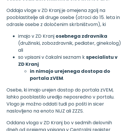
Oddaja vloge v ZD Kranj je omejena zgolj na
pooblastitelje ali druge osebe (otroci do 15. leta in
odrasle osebe z določenim skrbništvom), ki
imajo v ZD Kranj
osebnega zdravnika
(družinski, zobozdravnik, pediater, ginekolog)
ali
so vpisani v čakalni seznam k
specialistu v
ZD Kranj
in
nimajo urejenega dostopa do
portala zVEM
.
Osebe, ki imajo urejen dostop do portala zVEM,
lahko pooblastilo uredijo neposredno v portalu.
Vlogo je možno oddati tudi po pošti in sicer
naslovljeno na enoto NIJZ ali ZZZS.
Oddana vloga v ZD Kranj bo v sedmih delovnih
dneh od prejema vpisana v Centralni register