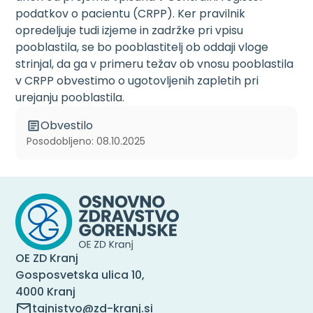
podatkov o pacientu (CRPP). Ker pravilnik
opredeljuje tudi izjeme in zadržke pri vpisu
pooblastila, se bo pooblastitelj ob oddaji vloge
strinjal, da ga v primeru težav ob vnosu pooblastila
v CRPP obvestimo o ugotovljenih zapletih pri
urejanju pooblastila.
Obvestilo
Posodobljeno: 08.10.2025
OE ZD Kranj
Gosposvetska ulica 10,
4000 Kranj
tajnistvo@zd-kranj.si