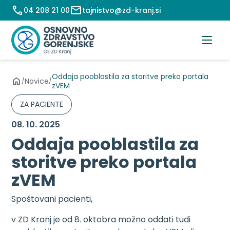
Preskoči
04 208 21 00
tajnistvo@zd-kranj.si
na
vsebino
Oddaja pooblastila za storitve preko portala
Novice
/
/
zVEM
ZA PACIENTE
08. 10. 2025
Oddaja pooblastila za
storitve preko portala
zVEM
Spoštovani pacienti,
v ZD Kranj je od 8. oktobra možno oddati tudi