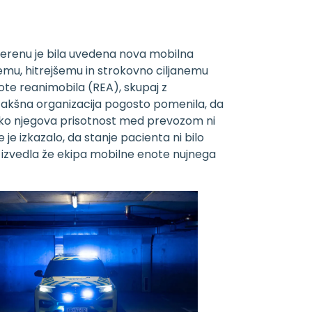
terenu je bila uvedena nova mobilna
emu, hitrejšemu in strokovno ciljanemu
note reanimobila (REA), skupaj z
akšna organizacija pogosto pomenila, da
at ko njegova prisotnost med prevozom ni
je izkazalo, da stanje pacienta ni bilo
no izvedla že ekipa mobilne enote nujnega