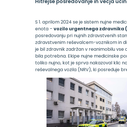
Hitrejše posredovanje in večja uči
S 1. aprilom 2024 se je sistem nujne med
enota –
vozilo urgentnega zdravnika 
posredovanju pri nujnih zdravstvenih stanj
zdravstvenim reševalcem-voznikom in di
je bil zdravnik zadržan v reanimobilu vse
bila potrebna. Ekipe nujne medicinske pomo
toliko nujno, kot je sprva nakazoval klic 
reševalnega vozila (NRV), ki posreduje br