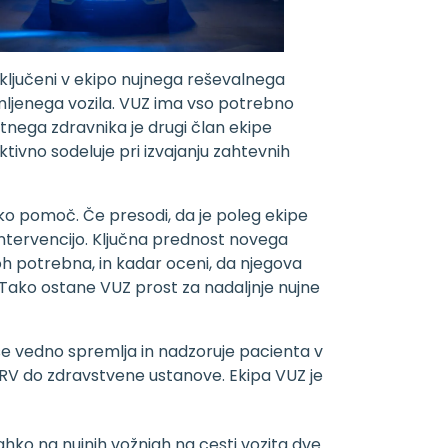
ključeni v ekipo nujnega reševalnega
mljenega vozila. VUZ ima vso potrebno
ntnega zdravnika je drugi član ekipe
tivno sodeluje pri izvajanju zahtevnih
ko pomoč. Če presodi, da je poleg ekipe
ntervencijo. Ključna prednost novega
loh potrebna, in kadar oceni, da njegova
Tako ostane VUZ prost za nadaljnje nujne
e vedno spremlja in nadzoruje pacienta v
RV do zdravstvene ustanove. Ekipa VUZ je
hko na nujnih vožnjah na cesti vozita dve