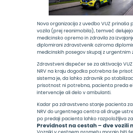
Nova organizacija z uvedbo VUZ prinaša p
vozila (prej reanimobila), temveč deluj
medicinsko opremo in zdravila za izvajanj
diplomirani zdravstvenik oziroma diplomira
medicinskih posegov skupaj z urgentnim 
Zdravstveni dispečer se za aktivacijo VU
NRV na kraju dogodka potrebna še prisotn
sistema je, da lahko zdravnik po stabiliza
prisotnost ni potrebna, pacienta preda e
intervencije ali delo v ambulanti.
Kadar pa zdravstveno stanje pacienta za
NRV do urgentnega centra ali druge ustr
po predaji pacienta lahko razpoložljiva za
Previdnost na cestah – dve vozili n
Vozniki v cestnem prometu morajo biti še 