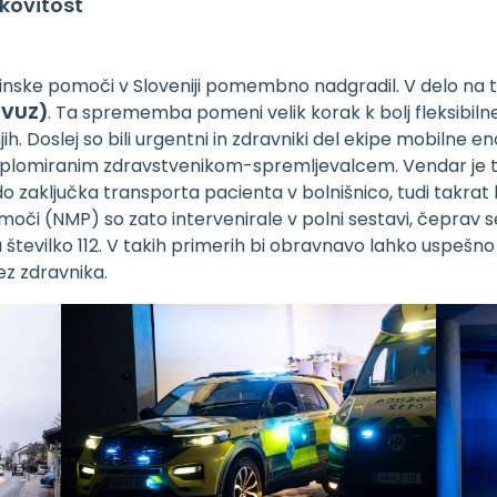
nkovitost
icinske pomoči v Sloveniji pomembno nadgradil. V delo na 
(VUZ)
. Ta sprememba pomeni velik korak k bolj fleksibiln
ih. Doslej so bili urgentni in zdravniki del ekipe mobilne e
plomiranim zdravstvenikom-spremljevalcem. Vendar je t
 do zaključka transporta pacienta v bolnišnico, tudi takr
či (NMP) so zato intervenirale v polni sestavi, čeprav se 
na številko 112. V takih primerih bi obravnavo lahko uspeš
ez zdravnika.