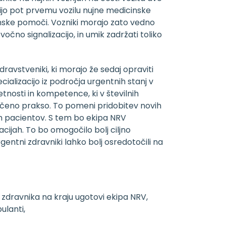
pijo pot prvemu vozilu nujne medicinske
inske pomoči. Vozniki morajo zato vedno
očno signalizacijo, in umik zadržati toliko
ravstveniki, ki morajo že sedaj opraviti
ializacijo iz področja urgentnih stanj v
tnosti in kompetence, ki v številnih
tečeno prakso. To pomeni pridobitev novih
ih pacientov. S tem bo ekipa NRV
ijah. To bo omogočilo bolj ciljno
entni zdravniki lahko bolj osredotočili na
zdravnika na kraju ugotovi ekipa NRV,
ulanti,