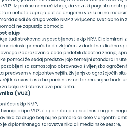
 in VUZ. Iz prakse namreč izhaja, da vozniki pogosto odsto
sto in nehote zaprejo pot še drugemu vozilu nujne medic
morda sledi še drugo vozilo NMP z vključeno svetlobno in zv
 pomoči ne zapustijo območja.
ost ekip
uje tudi strokovna usposobljenost ekip NRV. Diplomirani zd
 medicinski pomoči, bodo vključeni v dodatno klinično spec
kovnega izobraževanja bodo pridobili dodatna znanja, spre
nske pomoči že sedaj predstavljajo temeljni standard in u
 usposobljeni za samostojno obravnavo življenjsko ogrožen
redvsem v najzahtevnejših, življenjsko ogrožajočih situac
ečji kakovosti oskrbe pacientov na terenu, saj se bodo urg
o za boljši izid obravnave pacienta.
vnika (VUZ)
pni časi ekip NMP,
vacije ekipe VUZ, če potrebo po prisotnosti urgentnega 
avnika za druge bolj nujne primere ali delo v urgentni amb
o je diplomiranega zdravstvenika ali medicinske sestre,