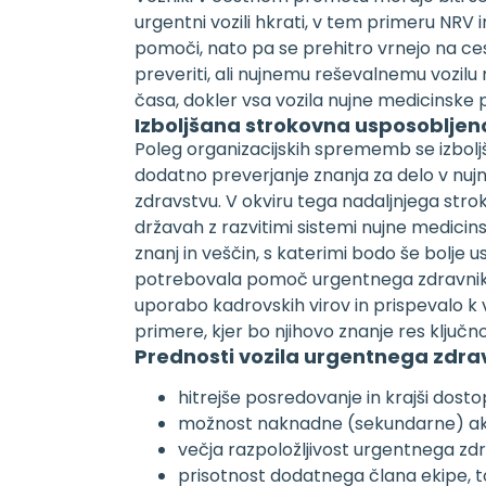
urgentni vozili hkrati, v tem primeru NRV
pomoči, nato pa se prehitro vrnejo na ce
preveriti, ali nujnemu reševalnemu vozilu 
časa, dokler vsa vozila nujne medicinske
Izboljšana strokovna usposobljen
Poleg organizacijskih sprememb se izboljš
dodatno preverjanje znanja za delo v nujni
zdravstvu. V okviru tega nadaljnjega stro
državah z razvitimi sistemi nujne medici
znanj in veščin, s katerimi bodo še bolje
potrebovala pomoč urgentnega zdravnika p
uporabo kadrovskih virov in prispevalo k v
primere, kjer bo njihovo znanje res ključn
Prednosti vozila urgentnega zdra
hitrejše posredovanje in krajši dosto
možnost naknadne (sekundarne) akti
večja razpoložljivost urgentnega zdr
prisotnost dodatnega člana ekipe, t