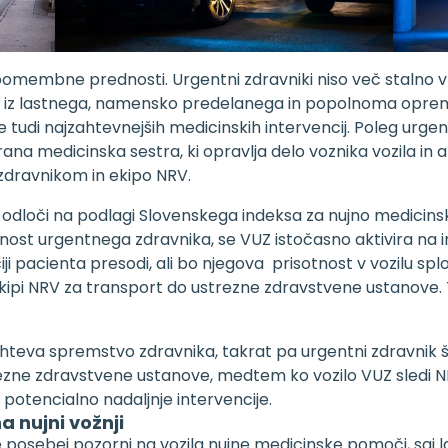
omembne prednosti. Urgentni zdravniki niso več stalno v
ejo iz lastnega, namensko predelanega in popolnoma opre
e tudi najzahtevnejših medicinskih intervencij. Poleg urge
na medicinska sestra, ki opravlja delo voznika vozila in ak
zdravnikom in ekipo NRV.
Z odloči na podlagi Slovenskega indeksa za nujno medicins
ost urgentnega zdravnika, se VUZ istočasno aktivira na i
ciji pacienta presodi, ali bo njegova prisotnost v vozilu sp
kipi NRV za transport do ustrezne zdravstvene ustanove. 
hteva spremstvo zdravnika, takrat pa urgentni zdravnik š
ezne zdravstvene ustanove, medtem ko vozilo VUZ sledi N
 potencialno nadaljnje intervencije.
a nujni vožnji
posebej pozorni na vozila nujne medicinske pomoči, saj la