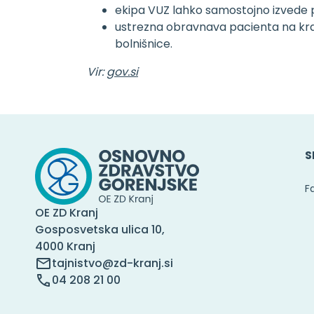
ekipa VUZ lahko samostojno izvede p
ustrezna obravnava pacienta na kra
bolnišnice.
Vir:
gov.si
S
F
OE ZD Kranj
Gosposvetska ulica 10,
4000 Kranj
tajnistvo@zd-kranj.si
04 208 21 00