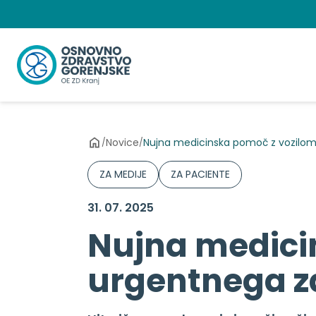
Preskoči
na
vsebino
Novice
Nujna medicinska pomoč z vozilom 
/
/
ZA MEDIJE
ZA PACIENTE
31. 07. 2025
Nujna medici
urgentnega zd