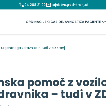
04 208 21 00
tajnistvo@zd-kranj.si
ORDINACIJSKI ČASI
DEJAVNOSTI
ZA PACIENTE
urgentnega zdravnika – tudi v ZD Kranj
nska pomoč z vozi
ravnika – tudi v Z