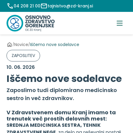
Preskoči
04 208 21 00
tajnistvo@zd-kranj.si
na
vsebino
Novice
Iščemo nove sodelavce
/
/
ZAPOSLITEV
10. 06. 2026
Iščemo nove sodelavce
Zaposlimo tudi diplomirano medicinsko
sestro in več zdravnikov.
V Zdravstvenem domu Kranj imamo ta
trenutek več prostih delovnih mest:
SREDNJA MEDICINSKA SESTRA, TEHNIK
ZDRAVSTVENE NEGE
za delo na reševalni postaji