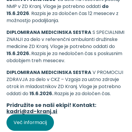
NMP v ZD Kranj. Vloge je potrebno oddati
do
15.6.2026
. Razpis je za določen čas 12 mesecev z
možnostjo podaljšanja.
DIPLOMIRANA MEDICINSKA SESTRA
S SPECIALNIMI
ZNANJI za delo v referenčni ambulanti družinske
medicine ZD Kranj. Vloge je potrebno oddati do
15.6.2026.
Razpis je za nedoločen čas s poskusnim
obdobjem treh mesecev.
DIPLOMIRANA MEDICINSKA SESTRA
V PROMOCIJI
ZDRAVJA za delo v CKZ – Vzgoja za ustno zdravje
otrok in mladostnikov ZD Kranj. Vloge je potrebno
oddati do
15.6.2026.
Razpis je za določen čas.
Pridružite se naši ekipi! Kontakt:
kadri@zd-kranj.si
Več informacij