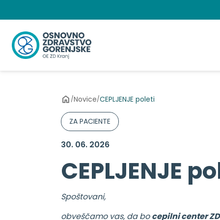
Preskoči
na
vsebino
Novice
CEPLJENJE poleti
/
/
ZA PACIENTE
30. 06. 2026
CEPLJENJE pol
Spoštovani,
obveščamo vas, da bo
cepilni center ZD