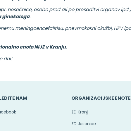
pr. nosečnice, osebe pred ali po presaditvi organov ipd.
a ginekologa
.
pnemu meningoencefalitisu, pnevmokokni okužbi, HPV ipd
ionalno enoto NIJZ v Kranju
.
e dni!
LEDITE NAM
ORGANIZACIJSKE ENOTE
acebook
ZD Kranj
ZD Jesenice