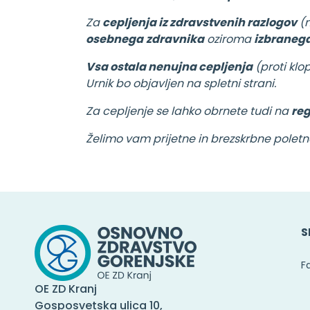
Za
cepljenja iz zdravstvenih razlogov
(n
osebnega
zdravnika
oziroma
izbraneg
Vsa ostala nenujna cepljenja
(proti klo
Urnik bo objavljen na spletni strani.
Za cepljenje se lahko obrnete tudi na
reg
Želimo vam prijetne in brezskrbne poletn
S
F
OE ZD Kranj
Gosposvetska ulica 10,