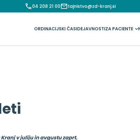
04 208 21 00
tajnistvo@zd-kranj.si
ORDINACIJSKI ČASI
DEJAVNOSTI
ZA PACIENTE
eti
 Kranj v juliju in avgustu zaprt.