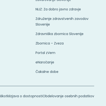
NIJZ: Za dobro javno zdravje
Združenje zdravstvenih zavodov
Slovenije
Zdravniška zbornica Slovenije
Zbornica – Zveza
Portal zVem
eNaročanje
Čakalne dobe
iškotki
Izjava o dostopnosti
Obdelovanje osebnih podatkov