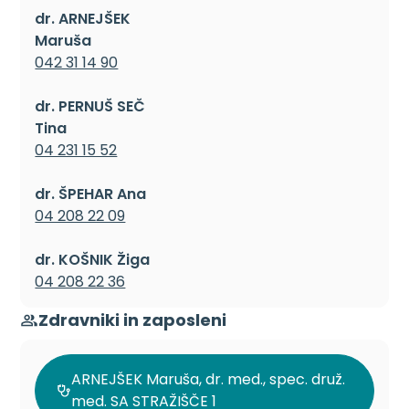
dr. ARNEJŠEK
Maruša
042 31 14 90
dr. PERNUŠ SEČ
Tina
04 231 15 52
dr. ŠPEHAR Ana
04 208 22 09
dr. KOŠNIK Žiga
04 208 22 36
Zdravniki in zaposleni
ARNEJŠEK Maruša, dr. med., spec. druž.
med. SA STRAŽIŠČE 1