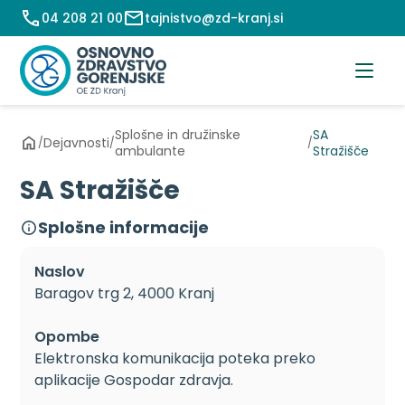
Preskoči
04 208 21 00
tajnistvo@zd-kranj.si
na
vsebino
Splošne in družinske
SA
Dejavnosti
/
/
/
ambulante
Stražišče
SA Stražišče
Splošne informacije
Naslov
Baragov trg 2, 4000 Kranj
Opombe
Elektronska komunikacija poteka preko
aplikacije Gospodar zdravja.