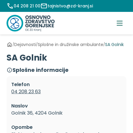
Preskoči
04 208 21 00
tajnistvo@zd-kranj.si
na
vsebino
Dejavnosti
Splošne in družinske ambulante
SA Golnik
/
/
/
SA Golnik
Splošne informacije
Telefon
04 208 23 63
Naslov
Golnik 36, 4204 Golnik
Opombe