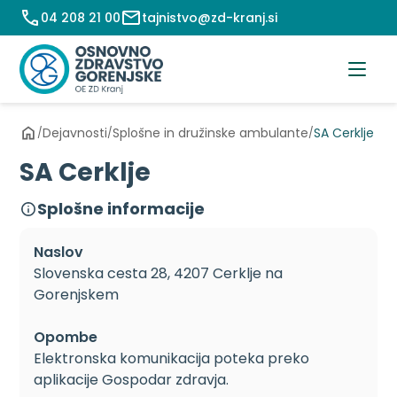
Preskoči
04 208 21 00
tajnistvo@zd-kranj.si
na
vsebino
Dejavnosti
Splošne in družinske ambulante
SA Cerklje
/
/
/
SA Cerklje
Splošne informacije
Naslov
Slovenska cesta 28, 4207 Cerklje na
Gorenjskem
Opombe
Elektronska komunikacija poteka preko
aplikacije Gospodar zdravja.